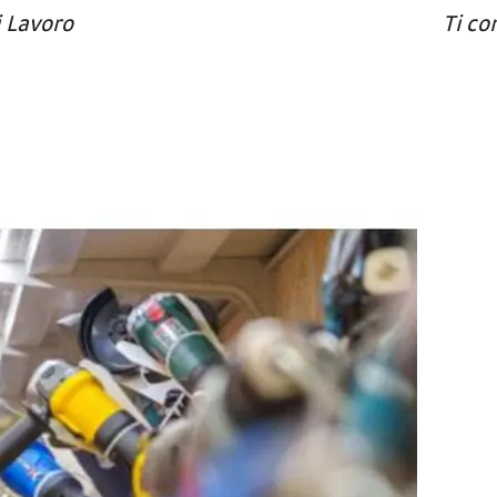
i Lavoro
Ti co