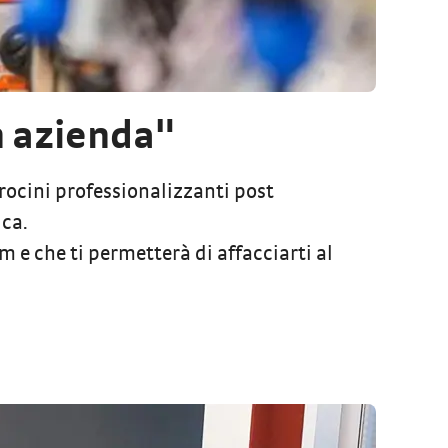
n azienda"
irocini professionalizzanti post
ica.
 e che ti permetterà di affacciarti al